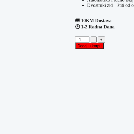
Dvostruki zid – štiti od 
🚚
10KM Dostava
🕑 1-2 Radna Dana
Kuhalo
-
+
za
Dodaj u korpu
Vodu
BROCK
Red
1500W
1.8L
količina