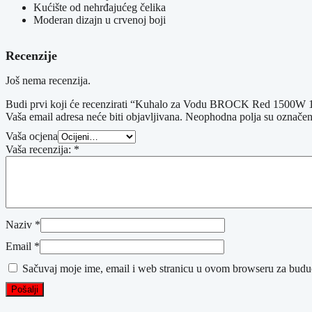
Kućište od nehrđajućeg čelika
Moderan dizajn u crvenoj boji
Recenzije
Još nema recenzija.
Budi prvi koji će recenzirati “Kuhalo za Vodu BROCK Red 1500W 
Vaša email adresa neće biti objavljivana.
Neophodna polja su označe
Vaša ocjena
Vaša recenzija:
*
Naziv
*
Email
*
Sačuvaj moje ime, email i web stranicu u ovom browseru za budu