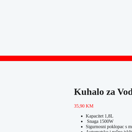
Kuhalo za V
35,90
KM
Kapacitet 1,8L
Snaga 1500W
Sigurnosni poklopac s 
Automatsko i ručno isklj