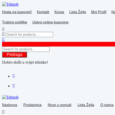
Skip
to
Hvala na kupovini!
Kontakt
Korpa
Lista Želja
Moj Profil
Na
content
Traking pošiljke
Uslovi online kupovine
Pretraga
Dobro došli u svijet tehnike!
Naslovna
Prodavnica
Novo u ponudi
Lista Želja
O nama