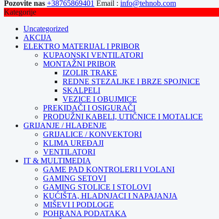
Pozovite nas
+38765869401
Email :
info@tehnob.com
Kategorije
Uncategorized
AKCIJA
ELEKTRO MATERIJAL I PRIBOR
KUPAONSKI VENTILATORI
MONTAŽNI PRIBOR
IZOLIR TRAKE
REDNE STEZALJKE I BRZE SPOJNICE
SKALPELI
VEZICE I OBUJMICE
PREKIDAČI I OSIGURAČI
PRODUŽNI KABELI, UTIČNICE I MOTALICE
GRIJANJE / HLAĐENJE
GRIJALICE / KONVEKTORI
KLIMA UREĐAJI
VENTILATORI
IT & MULTIMEDIA
GAME PAD KONTROLERI I VOLANI
GAMING SETOVI
GAMING STOLICE I STOLOVI
KUĆIŠTA, HLADNJACI I NAPAJANJA
MIŠEVI I PODLOGE
POHRANA PODATAKA