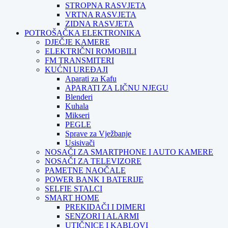
STROPNA RASVJETA
VRTNA RASVJETA
ZIDNA RASVJETA
POTROŠAČKA ELEKTRONIKA
DJEČJE KAMERE
ELEKTRIČNI ROMOBILI
FM TRANSMITERI
KUĆNI UREĐAJI
Aparati za Kafu
APARATI ZA LIČNU NJEGU
Blenderi
Kuhala
Mikseri
PEGLE
Sprave za Vježbanje
Usisivači
NOSAČI ZA SMARTPHONE I AUTO KAMERE
NOSAČI ZA TELEVIZORE
PAMETNE NAOČALE
POWER BANK I BATERIJE
SELFIE STALCI
SMART HOME
PREKIDAČI I DIMERI
SENZORI I ALARMI
UTIČNICE I KABLOVI