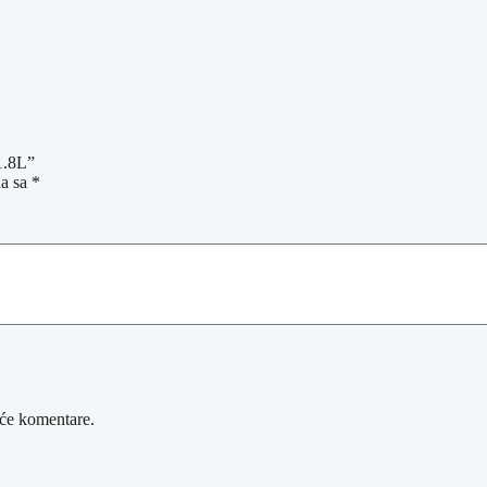
1.8L”
na sa
*
će komentare.