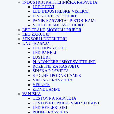
INDUSTRIJSKA I TEHNIČKA RASVJETA
LED CIJEVI
LED INDUSTRIJSKE VISILICE
LINEARNE SVJETILJKE
PANIK RASVJETA I PIKTOGRAMI
VODOTIJESNE SVJETILJKE
LED TRAKE,MODULI I PRIBOR
LED ŽARULJE
SENZORI I DETEKTORI
UNUTRAŠNJA
LED DOWNLIGHT
LED PANELI
LUSTERI
PLAFONJERE I SPOT SVJETILJKE
ROZETNE ZA RASVJETU
ŠINSKA RASVJETA
STOLNE I PODNE LAMPE
VINTAGE RASVJETA
VISILICE
ZIDNE LAMPE
VANJSKA
CESTOVNA RASVJETA
CESTOVNI I PARKOVSKI STUBOVI
LED REFLEKTORI
PODNA RASVJETA