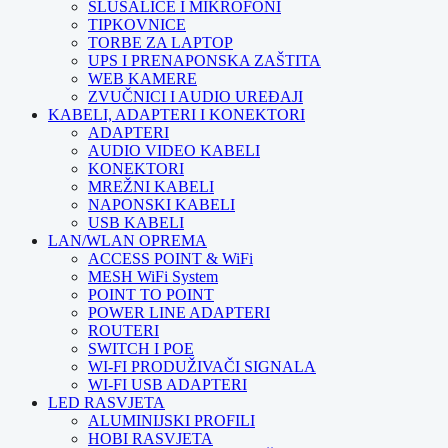
SLUŠALICE I MIKROFONI
TIPKOVNICE
TORBE ZA LAPTOP
UPS I PRENAPONSKA ZAŠTITA
WEB KAMERE
ZVUČNICI I AUDIO UREĐAJI
KABELI, ADAPTERI I KONEKTORI
ADAPTERI
AUDIO VIDEO KABELI
KONEKTORI
MREŽNI KABELI
NAPONSKI KABELI
USB KABELI
LAN/WLAN OPREMA
ACCESS POINT & WiFi
MESH WiFi System
POINT TO POINT
POWER LINE ADAPTERI
ROUTERI
SWITCH I POE
WI-FI PRODUŽIVAČI SIGNALA
WI-FI USB ADAPTERI
LED RASVJETA
ALUMINIJSKI PROFILI
HOBI RASVJETA