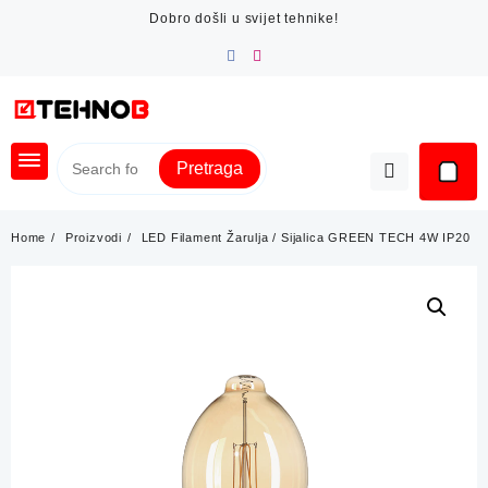
Skip
Dobro došli u svijet tehnike!
to
content
Pretraga
Home
Proizvodi
LED Filament Žarulja / Sijalica GREEN TECH 4W IP20