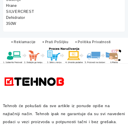
price
price
was:
is:
75,00 KM.
59,90 KM.
• Reklamacije
• Prati Pošiljku
• Politika Privatnosti
Tehnob
će pokušati da sve artikle iz ponude opiše na
najtačniji način.
Tehnob
ipak ne garantuje da su svi navedeni
podaci u vezi proizvoda u potpunosti
tačni i bez grešaka.