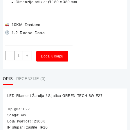
Dimenzije artikla: Ø 180 x 380 mm
10KM Dostava
1-2 Radna Dana
LED
Alternative:
-
+
Dodaj u korpu
Filament
Žarulja
/
Sijalica
OPIS
RECENZIJE (0)
GREEN
TECH
LED Filament Žarulja / Sijalica GREEN TECH 8W E27
4W
IP20
količina
Tip grla: E27
Snaga: 4W
Boja svjetlosti: 2300K
IP stupanj zaštite: IP20