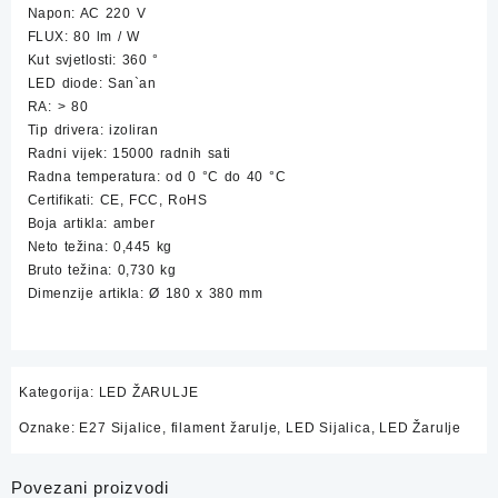
Napon: AC 220 V
FLUX: 80 lm / W
Kut svjetlosti: 360 °
LED diode: San`an
RA: > 80
Tip drivera: izoliran
Radni vijek: 15000 radnih sati
Radna temperatura: od 0 °C do 40 °C
Certifikati: CE, FCC, RoHS
Boja artikla: amber
Neto težina: 0,445 kg
Bruto težina: 0,730 kg
Dimenzije artikla: Ø 180 x 380 mm
Kategorija:
LED ŽARULJE
Oznake:
E27 Sijalice
,
filament žarulje
,
LED Sijalica
,
LED Žarulje
Povezani proizvodi