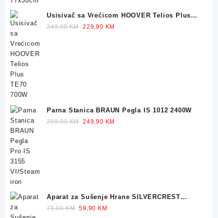
Usisivač sa Vrećicom HOOVER Telios Plus
TE70 700W
Original
Current
249,90
KM
229,90
KM
price
price
was:
is:
249,90 KM.
229,90 KM.
Parna Stanica BRAUN Pegla IS 1012 2400W
Original
Current
299,90
KM
249,90
KM
price
price
was:
is:
299,90 KM.
249,90 KM.
Aparat za Sušenje Hrane SILVERCREST
Dehidrator 350W
Original
Current
75,00
KM
59,90
KM