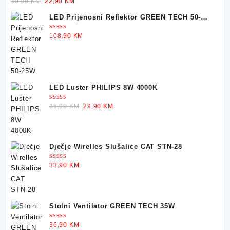
Original
Current
30,90
KM
22,90
KM
5.00
od 5
price
price
LED Prijenosni Reflektor GREEN TECH 50-
was:
is:
25W
30,90 KM.
22,90 KM.
Ocjenjeno
108,90
KM
5.00
od 5
LED Luster PHILIPS 8W 4000K
Ocjenjeno
Original
Current
36,90
KM
29,90
KM
5.00
od 5
price
price
was:
is:
36,90 KM.
29,90 KM.
Dječje Wirelles Slušalice CAT STN-28
Ocjenjeno
33,90
KM
5.00
od 5
Stolni Ventilator GREEN TECH 35W
Ocjenjeno
36,90
KM
5.00
od 5