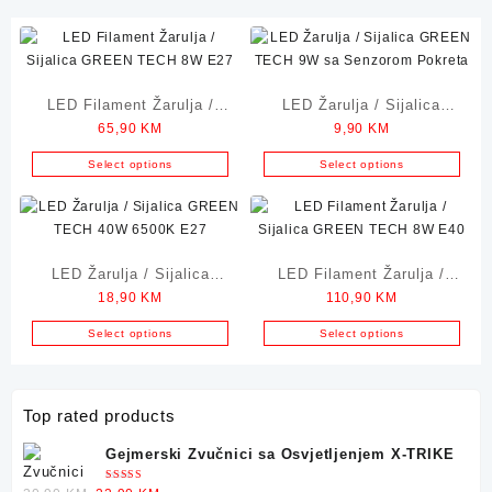
LED Filament Žarulja /
LED Žarulja / Sijalica
65,90
KM
9,90
KM
Sijalica GREEN TECH 8W
GREEN TECH 9W sa
E27
Senzorom Pokreta
Select options
Select options
LED Žarulja / Sijalica
LED Filament Žarulja /
18,90
KM
110,90
KM
GREEN TECH 40W 6500K
Sijalica GREEN TECH 8W
E27
E40
Select options
Select options
Top rated products
Gejmerski Zvučnici sa Osvjetljenjem X-TRIKE
Ocjenjeno