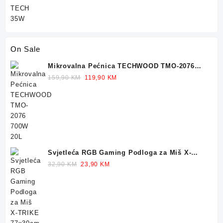
On Sale
Mikrovalna Pećnica TECHWOOD TMO-2076
700W 20L
Original
Current
159,90
KM
119,90
KM
price
price
was:
is:
159,90 KM.
119,90 KM.
Svjetleća RGB Gaming Podloga za Miš X-
TRIKE 77x30cm
Original
Current
32,90
KM
23,90
KM
price
price
was:
is:
32,90 KM.
23,90 KM.