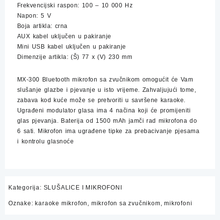
Frekvencijski raspon: 100 – 10 000 Hz
Napon: 5 V
Boja artikla: crna
AUX kabel uključen u pakiranje
Mini USB kabel uključen u pakiranje
Dimenzije artikla: (Š) 77 x (V) 230 mm
MX-300 Bluetooth mikrofon sa zvučnikom omogućit će Vam
slušanje glazbe i pjevanje u isto vrijeme. Zahvaljujući tome,
zabava kod kuće može se pretvoriti u savršene karaoke.
Ugrađeni modulator glasa ima 4 načina koji će promijeniti
glas pjevanja. Baterija od 1500 mAh jamči rad mikrofona do
6 sati. Mikrofon ima ugrađene tipke za prebacivanje pjesama
i kontrolu glasnoće
Kategorija:
SLUŠALICE I MIKROFONI
Oznake:
karaoke mikrofon
,
mikrofon sa zvučnikom
,
mikrofoni