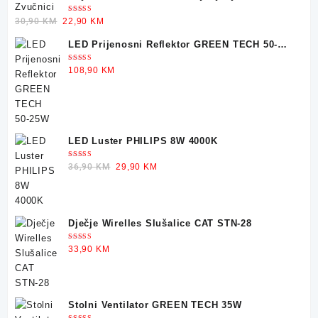
Ocjenjeno
Original
Current
30,90
KM
22,90
KM
5.00
od 5
price
price
LED Prijenosni Reflektor GREEN TECH 50-
was:
is:
25W
30,90 KM.
22,90 KM.
Ocjenjeno
108,90
KM
5.00
od 5
LED Luster PHILIPS 8W 4000K
Ocjenjeno
Original
Current
36,90
KM
29,90
KM
5.00
od 5
price
price
was:
is:
36,90 KM.
29,90 KM.
Dječje Wirelles Slušalice CAT STN-28
Ocjenjeno
33,90
KM
5.00
od 5
Stolni Ventilator GREEN TECH 35W