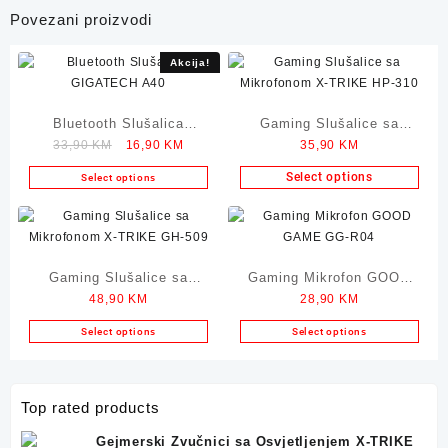
Povezani proizvodi
Akcija!
Bluetooth Slušalica
Gaming Slušalice sa
Original
Current
33,90
KM
16,90
KM
35,90
KM
GIGATECH A40
Mikrofonom X-TRIKE HP-
price
price
310
Select options
Select options
was:
is:
33,90 KM.
16,90 KM.
Gaming Slušalice sa
Gaming Mikrofon GOOD
48,90
KM
28,90
KM
Mikrofonom X-TRIKE GH-
GAME GG-R04
509
Select options
Select options
Top rated products
Gejmerski Zvučnici sa Osvjetljenjem X-TRIKE