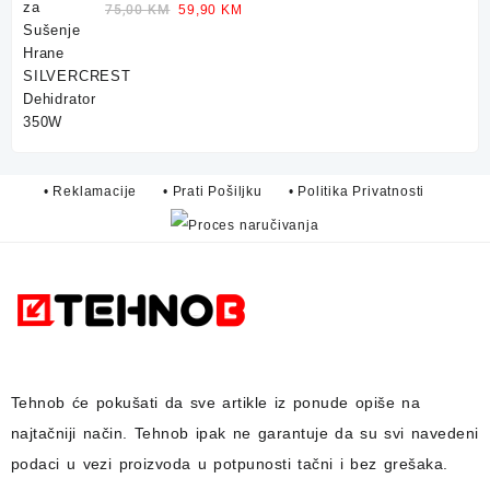
Dehidrator 350W
Original
Current
75,00
KM
59,90
KM
price
price
was:
is:
75,00 KM.
59,90 KM.
• Reklamacije
• Prati Pošiljku
• Politika Privatnosti
Tehnob
će pokušati da sve artikle iz ponude opiše na
najtačniji način.
Tehnob
ipak ne garantuje da su svi navedeni
podaci u vezi proizvoda u potpunosti
tačni i bez grešaka.