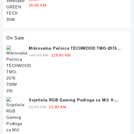
Ocjenjeno
36,90
KM
5.00
od 5
On Sale
Mikrovalna Pećnica TECHWOOD TMO-2076
700W 20L
Original
Current
159,90
KM
119,90
KM
price
price
was:
is:
159,90 KM.
119,90 KM.
Svjetleća RGB Gaming Podloga za Miš X-
TRIKE 77x30cm
Original
Current
32,90
KM
23,90
KM
price
price
was:
is:
32,90 KM.
23,90 KM.