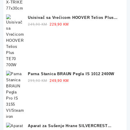
Usisivač sa Vrećicom HOOVER Telios Plus
TE70 700W
Original
Current
249,90
KM
229,90
KM
price
price
was:
is:
249,90 KM.
229,90 KM.
Parna Stanica BRAUN Pegla IS 1012 2400W
Original
Current
299,90
KM
249,90
KM
price
price
was:
is:
299,90 KM.
249,90 KM.
Aparat za Sušenje Hrane SILVERCREST