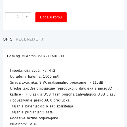
Bluetooth
Alternative:
-
+
Dodaj u korpu
Mikrofon
sa
Zvučnikom
maXlife
OPIS
RECENZIJE (0)
MX-
300
Gaming Mikrofon MARVO MIC-03
količina
Impedancija zvučnika: 4 Ω
Ugrađena baterija: 1500 mAh
Snaga zvučnika: 3 W, maksimalno pojačanje > 115dB
Uređaj također omogućuje reprodukciju datoteka s microSD
kartice (TF ulaz), s USB flash pogona zahvaljujući USB ulazu
i povezivanje preko AUX priključka.
Trajanje baterije: do 6 sati korištenja
Trajanje punjenja: 2 sata
Podesiva razine odjeka/jeke
Bluetooth: V 4.0