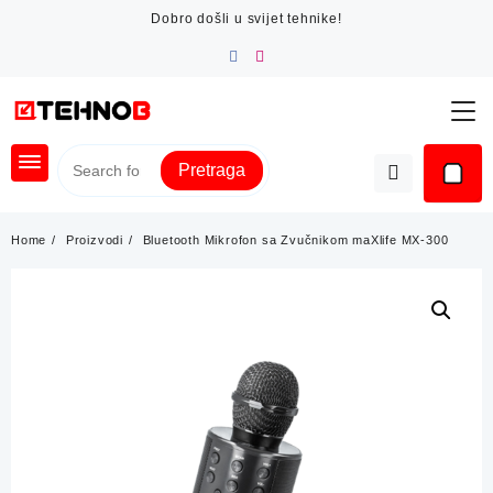
Skip
Dobro došli u svijet tehnike!
to
content
Pretraga
Home
Proizvodi
Bluetooth Mikrofon sa Zvučnikom maXlife MX-300